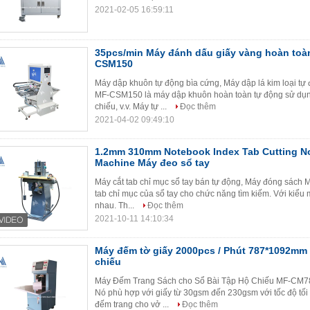
2021-02-05 16:59:11
35pcs/min Máy đánh dấu giấy vàng hoàn toà
CSM150
Máy dập khuôn tự động bìa cứng, Máy dập lá kim loại 
MF-CSM150 là máy dập khuôn hoàn toàn tự động sử dụn
chiếu, v.v. Máy tự ...
Đọc thêm
2021-04-02 09:49:10
1.2mm 310mm Notebook Index Tab Cutting N
Machine Máy đeo sổ tay
Máy cắt tab chỉ mục sổ tay bán tự động, Máy đóng sách
tab chỉ mục của sổ tay cho chức năng tìm kiếm. Với kiểu 
nhau. Th...
Đọc thêm
2021-10-11 14:10:34
Máy đếm tờ giấy 2000pcs / Phút 787*1092mm
chiếu
Máy Đếm Trang Sách cho Sổ Bài Tập Hộ Chiếu MF-CM780
Nó phù hợp với giấy từ 30gsm đến 230gsm với tốc độ tối
đếm trang cho vở ...
Đọc thêm