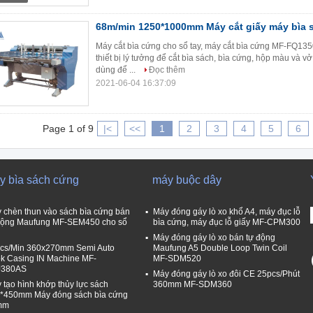
68m/min 1250*1000mm Máy cắt giấy máy bìa s
Máy cắt bìa cứng cho sổ tay, máy cắt bìa cứng MF-FQ13
thiết bị lý tưởng để cắt bìa sách, bìa cứng, hộp màu và v
dùng để ...
Đọc thêm
2021-06-04 16:37:09
Page 1 of 9
|<
<<
1
2
3
4
5
6
y bìa sách cứng
máy buộc dây
 chèn thun vào sách bìa cứng bán
Máy đóng gáy lò xo khổ A4, máy đục lỗ
động Maufung MF-SEM450 cho sổ
bìa cứng, máy đục lỗ giấy MF-CPM300
Máy đóng gáy lò xo bán tự động
cs/Min 360x270mm Semi Auto
Maufung A5 Double Loop Twin Coil
k Casing IN Machine MF-
MF-SDM520
J380AS
Máy đóng gáy lò xo đôi CE 25pcs/Phút
 tạo hình khớp thủy lực sách
360mm MF-SDM360
*450mm Máy đóng sách bìa cứng
mm