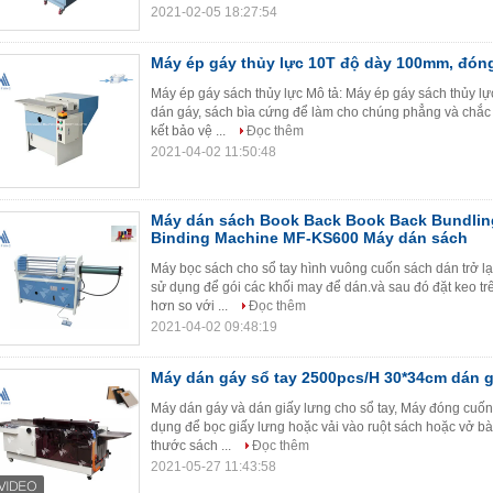
2021-02-05 18:27:54
Máy ép gáy thủy lực 10T độ dày 100mm, đóng
Máy ép gáy sách thủy lực Mô tả: Máy ép gáy sách thủy l
dán gáy, sách bìa cứng để làm cho chúng phẳng và chắc
kết bảo vệ ...
Đọc thêm
2021-04-02 11:50:48
Máy dán sách Book Back Book Back Bundli
Binding Machine MF-KS600 Máy dán sách
Máy bọc sách cho sổ tay hình vuông cuốn sách dán trở 
sử dụng để gói các khối may để dán.và sau đó đặt keo tr
hơn so với ...
Đọc thêm
2021-04-02 09:48:19
Máy dán gáy sổ tay 2500pcs/H 30*34cm dán g
Máy dán gáy và dán giấy lưng cho sổ tay, Máy đóng cuố
dụng để bọc giấy lưng hoặc vải vào ruột sách hoặc vở bài
thước sách ...
Đọc thêm
2021-05-27 11:43:58