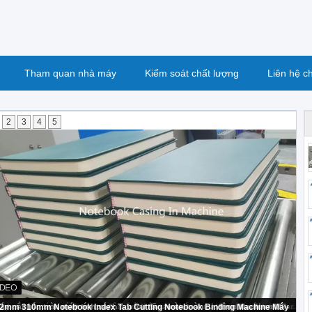
Tham quan nhà máy
Kiểm soát chất lượng
Liên hệ c
2
3
4
5
y bọc máy tính xách tay tự động và Máy tạo ghép thủy lực cho sách binder