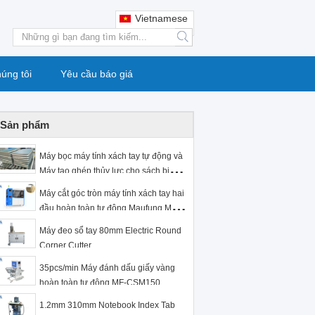
Vietnamese
search
húng tôi
Yêu cầu báo giá
Sản phẩm
Máy bọc máy tính xách tay tự động và
Máy tạo ghép thủy lực cho sách binder
MF-FAC390A
Máy cắt góc tròn máy tính xách tay hai
đầu hoàn toàn tự động Maufung MF-
ACM380
Máy đeo sổ tay 80mm Electric Round
Corner Cutter
35pcs/min Máy đánh dấu giấy vàng
hoàn toàn tự động MF-CSM150
1.2mm 310mm Notebook Index Tab