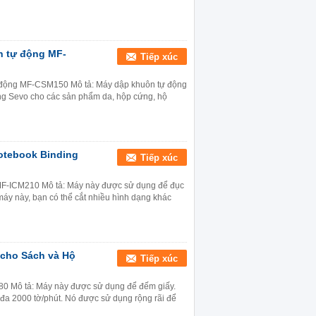
n tự động MF-
Tiếp xúc
tự động MF-CSM150 Mô tả: Máy dập khuôn tự động
g Sevo cho các sản phẩm da, hộp cứng, hộ
otebook Binding
Tiếp xúc
 MF-ICM210 Mô tả: Máy này được sử dụng để đục
máy này, bạn có thể cắt nhiều hình dạng khác
 cho Sách và Hộ
Tiếp xúc
 Mô tả: Máy này được sử dụng để đếm giấy.
 đa 2000 tờ/phút. Nó được sử dụng rộng rãi để