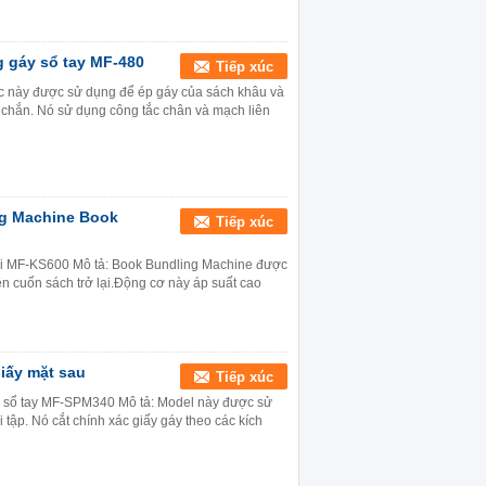
 gáy sổ tay MF-480
Tiếp xúc
ực này được sử dụng để ép gáy của sách khâu và
 chắn. Nó sử dụng công tắc chân và mạch liên
ng Machine Book
Tiếp xúc
lại MF-KS600 Mô tả: Book Bundling Machine được
ên cuốn sách trở lại.Động cơ này áp suất cao
iấy mặt sau
Tiếp xúc
n sổ tay MF-SPM340 Mô tả: Model này được sử
 tập. Nó cắt chính xác giấy gáy theo các kích