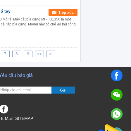
ổ tay
Tiếp xúc
50 Mô tả: Máy cắt bìa cứng MF-FQ1350 là một
ở bài tập bìa cứng. Model này có chế độ thủ công
7
8
9
>>
>|
Yêu cầu báo giá
Gửi
sgs
E-Mail
SITEMAP
|
Trang di động