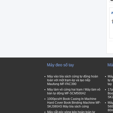
Máy đeo sổ tay
Má
Máy vào bìa sách cứng tự động hoàn
Máy
toàn với một trạm ép và tạo nếp
tự 
Maufung MF-FAC390
tay
Máy làm vỏ cứng hai trạm / Máy làm vỏ
17p
bán tự động MF-SCM500A2
Boo
SK
1000pcs/H Book Casing In Machine
Hard Cover Book Binding Machine MF-
Máy
SKJ380AS Máy bìa sách cứng
560
80
Máy cắt góc vòng kép hoàn toàn tự