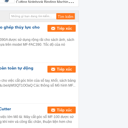
Cutting Notebook Binding Machine
Máy đeo sổ tay
ạo ghép thủy lực cho
Tiếp xúc
C390A được sử dụng rộng rãi cho sách ảnh, sách
à dựa trên model MF-FAC390. Tốc độ của nó
hoàn toàn tự động
Tiếp xúc
cho việc cắt góc tròn của sổ tay, khối, sách bảng
outu.be/qWI3QT1OOaQ Các thông số Mô hình MF...
Cutter
Tiếp xúc
việc lớn Mô tả: Máy cắt góc sổ MF-100 được sử
g khí nén và công tắc chân, thuận tiện hơn cho