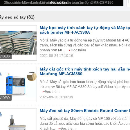
MF-FAC390A
(81)
y đeo sổ tay
Máy bọc máy tính xách tay tự động và Máy t
sách binder MF-FAC390A
Mô tả: Máy vào bìa tự động và ép thủy lực Model MF-FA
tranh, sách bìa cứng và các loại sổ tay khác nhau. Nó l
nhanh hơn MF...
Đọc thêm
2021-08-24 17:10:16
Máy cắt góc tròn máy tính xách tay hai đầu 
Maufung MF-ACM380
Mô tả: Máy cắt góc tròn hoàn toàn tự động này là phù hợp 
trẻ em, vv Sổ tay:MF-ACM380 Sổ tay.pdf Video:https://y
Đọc thêm
2025-09-30 10:00:39
Máy đeo sổ tay 80mm Electric Round Corner 
Máy cắt góc sổ da, Máy đóng gáy sổ MF-100 với bàn làm 
dụng để cắt góc giấy của bìa cứng hoặc các khối. Áp dụn
khách h...
Đọc thêm