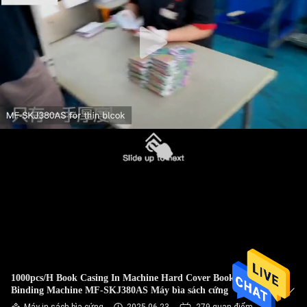
CHUYẾN
THAM
QUAN
NHÀ
MÁY
KIỂM
SOÁT
CHẤT
LƯỢNG
LIÊN
1000pcs/H Book Casing In Machine Hard Cover Book
HỆ
Binding Machine MF-SKJ380AS Máy bìa sách cứng