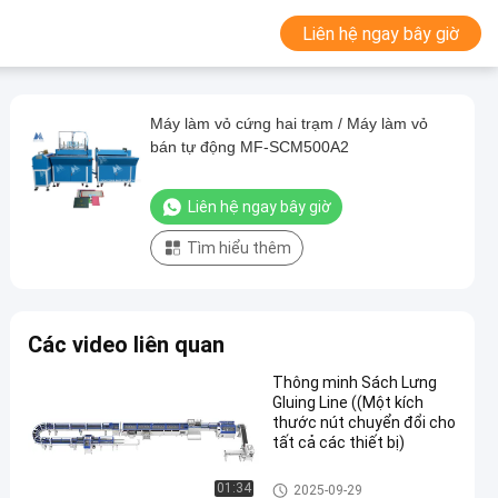
Liên hệ ngay bây giờ
Máy làm vỏ cứng hai trạm / Máy làm vỏ
bán tự động MF-SCM500A2
Liên hệ ngay bây giờ
Tìm hiểu thêm
Các video liên quan
Thông minh Sách Lưng
Gluing Line ((Một kích
thước nút chuyển đổi cho
tất cả các thiết bị)
Máy in sách bìa cứng
01:34
2025-09-29