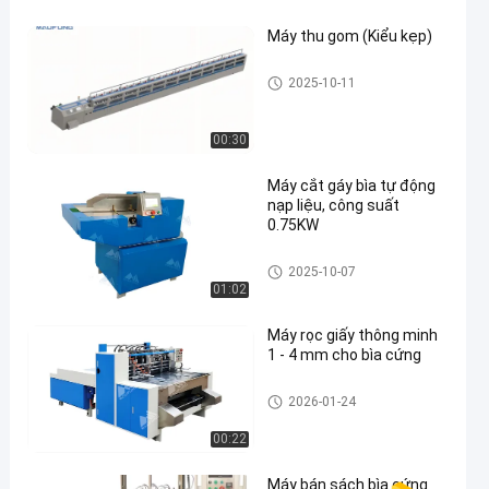
Máy thu gom (Kiểu kẹp)
Máy in sách bìa cứng
2025-10-11
00:30
Máy cắt gáy bìa tự động
nạp liệu, công suất
0.75KW
Máy in sách bìa cứng
2025-10-07
01:02
Máy rọc giấy thông minh
1 - 4 mm cho bìa cứng
Máy in sách bìa cứng
2026-01-24
00:22
Máy bán sách bìa cứng