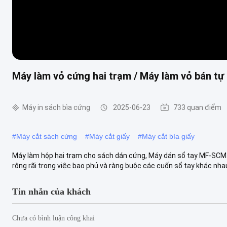
Máy làm vỏ cứng hai trạm / Máy làm vỏ bán 
Máy in sách bìa cứng
2025-06-23
733 quan điểm
#
Máy cắt sách cứng
#
Máy cắt giấy
#
Máy cắt bìa giấy
Máy làm hộp hai trạm cho sách dán cứng, Máy dán sổ tay MF-SC
rộng rãi trong việc bao phủ và ràng buộc các cuốn sổ tay khác nhau
Tin nhắn của khách
Chưa có bình luận công khai