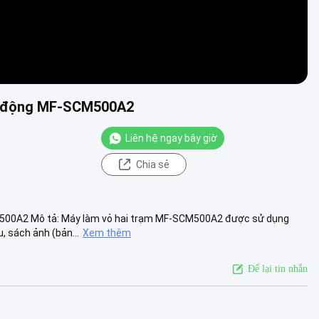
tự động MF-SCM500A2
Liên hệ ngay bây giờ
Chia sẻ
M500A2 Mô tả: Máy làm vỏ hai trạm MF-SCM500A2 được sử dụng
, sách ảnh (bản...
Xem thêm
Để lại tin nhắn