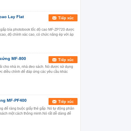
cao Lay Flat
Tiếp xúc
 gấp bìa photobook tốc độ cao MF-ZP720 được
cao, độ chính xác cao, có chức năng ép với áp
 cứng MF-800
Tiếp xúc
ãi cho nhà in, nhà đeo sách. Nó được sử dụng
được điều chỉnh để đáp ứng các yêu cầu khác
ộng MF-PF400
Tiếp xúc
g để ràng buộc giấy thẻ gấp. Nó tự động phân
 sách một cách thông minh.Nó rất dễ dàng để