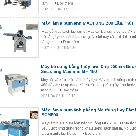
tấm ...
Đọc thêm
2021-06-04 16:32:12
Máy làm album ảnh MAUFUNG 200 Lần/Phút,
Máy cắt gáy sách bìa cứng, Máy cắt bìa cứng sổ tay MF-
để cắt gáy cho sách bìa cứng. Model này cắt dải dài th
là cạnh ...
Đọc thêm
2021-02-04 16:57:30
Máy bẻ cong bằng thủy lực rộng 550mm Book
Smashing Machine MF-480
Máy cắt và đập khối sách thủy lực, Máy ép cột sống sách
480 này được áp dụng để ép cột sống của giấy ảnh hoặc 
ràng bu...
Đọc thêm
2021-04-02 11:13:13
Máy làm album ảnh phẳng Maufung Lay Flat 
SCM500
Máy làm bìa album ảnh bán tự động MF-SCM500 Mô tả: 
yếu được ứng dụng trong khâu đóng sách sau in. Nó được
album ảnh, bìa hồ sơ...
Đọc thêm