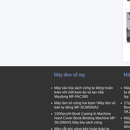
Máy đeo sổ tay
Má
Máy vào bìa sách cứng tự động hoàn
Máy
toàn với một trạm ép và tạo nếp
tự 
Maufung MF-FAC390
tay
Máy làm vỏ cứng hai trạm / Máy làm vỏ
17p
bán tự động MF-SCM500A2
Boo
SK
1000pcs/H Book Casing In Machine
Hard Cover Book Binding Machine MF-
Máy
SKJ380AS Máy bìa sách cứng
560
80
Máy cắt góc vòng kép hoàn toàn tự