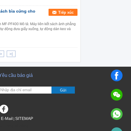
ách bìa cứng cho
Tiếp xúc
 MF-PF400 Mô tả: Máy liên kết sách ảnh phẳng
 tự động đưa giấy xuống, tự động dán keo và
>
>|
Yêu cầu báo giá
Gửi
sgs
E-Mail
SITEMAP
|
Trang di động