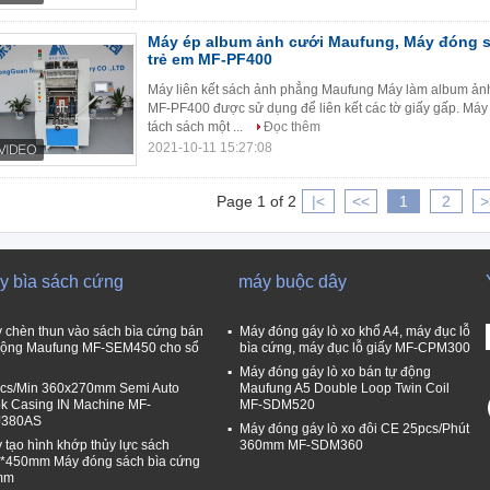
Máy ép album ảnh cưới Maufung, Máy đóng s
trẻ em MF-PF400
Máy liên kết sách ảnh phẳng Maufung Máy làm album ảnh
MF-PF400 được sử dụng để liên kết các tờ giấy gấp. Máy
tách sách một ...
Đọc thêm
2021-10-11 15:27:08
Page 1 of 2
|<
<<
1
2
>
y bìa sách cứng
máy buộc dây
 chèn thun vào sách bìa cứng bán
Máy đóng gáy lò xo khổ A4, máy đục lỗ
động Maufung MF-SEM450 cho sổ
bìa cứng, máy đục lỗ giấy MF-CPM300
Máy đóng gáy lò xo bán tự động
cs/Min 360x270mm Semi Auto
Maufung A5 Double Loop Twin Coil
k Casing IN Machine MF-
MF-SDM520
J380AS
Máy đóng gáy lò xo đôi CE 25pcs/Phút
 tạo hình khớp thủy lực sách
360mm MF-SDM360
*450mm Máy đóng sách bìa cứng
mm