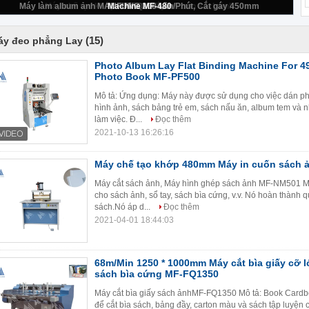
MF-PF500
(15)
áy đeo phẳng Lay
Photo Album Lay Flat Binding Machine For 
Photo Book MF-PF500
Mô tả: Ứng dụng: Máy này được sử dụng cho việc dán ph
hình ảnh, sách bảng trẻ em, sách nấu ăn, album tem và n
làm việc. Đ...
Đọc thêm
2021-10-13 16:26:16
Máy chế tạo khớp 480mm Máy in cuốn sách 
Máy cắt sách ảnh, Máy hình ghép sách ảnh MF-NM501 M
cho sách ảnh, sổ tay, sách bìa cứng, v.v. Nó hoàn thành q
sách.Nó áp d...
Đọc thêm
2021-04-01 18:44:03
68m/Min 1250 * 1000mm Máy cắt bìa giấy cỡ 
sách bìa cứng MF-FQ1350
Máy cắt bìa giấy sách ảnhMF-FQ1350 Mô tả: Book Card
để cắt bìa sách, bảng đầy, carton màu và sách tập luyện