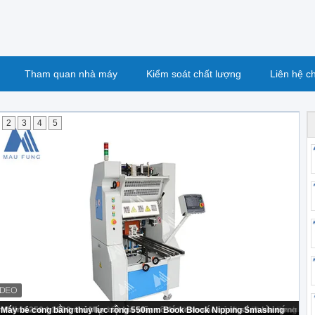
Tham quan nhà máy
Kiểm soát chất lượng
Liên hệ c
2
3
4
5
oto Album Lay Flat Binding Machine For 490*390mmLarge Size Photo Book