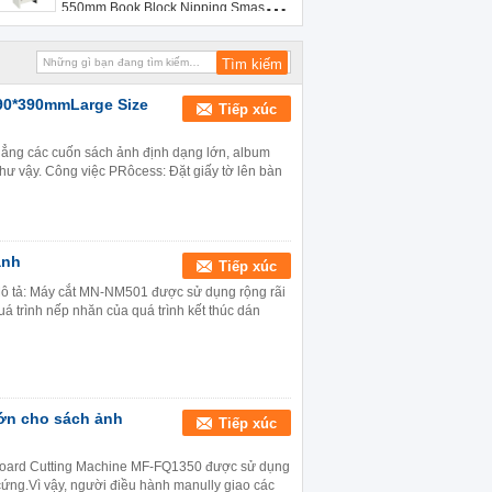
550mm Book Block Nipping Smashing
Machine MF-480
490*390mmLarge Size
Tiếp xúc
ẳng các cuốn sách ảnh định dạng lớn, album
hư vậy. Công việc PRôcess: Đặt giấy tờ lên bàn
ảnh
Tiếp xúc
ô tả: Máy cắt MN-NM501 được sử dụng rộng rãi
uá trình nếp nhăn của quá trình kết thúc dán
lớn cho sách ảnh
Tiếp xúc
board Cutting Machine MF-FQ1350 được sử dụng
 cứng.Vì vậy, người điều hành manully giao các