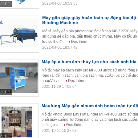
2021-04-07 10:59:33
Máy gấp giấy giấy hoàn toàn tự động tốc độ 
Binding Machine
Mô tả: Máy gấp bìa photobook tốc độ cao MF-ZP720 Máy
sử dụng để gấp bìa, gấp thiệp chúc mừng. Máy có tốc độ 
lực có thể đi...
Đọc thêm
2021-04-01 18:57:42
Máy ép album ảnh thủy lực cho sách ảnh bìa
Mô tả: Máy ép sách thủy lực MF-800 được sử dụng rộng r
rộng rãi để in sách, ván, bìa sách mạ, vv.Áp lực có thể 
nhauVà vì ...
Đọc thêm
2021-11-29 17:02:04
Maufung Máy gắn album ảnh hoàn toàn tự đ
Mô tả: Photo Book Lay Flat Binder MF-PF400 được sử dụn
phối giấy xuống, tự động dán giấy và phân tách các cuốn
thiết lập c...
Đọc thêm
2021-10-11 15:27:08