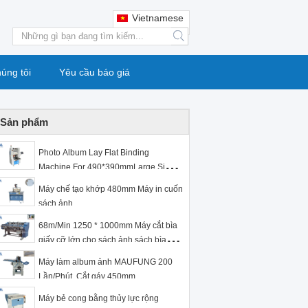
Vietnamese
search
húng tôi
Yêu cầu báo giá
Sản phẩm
Photo Album Lay Flat Binding
Machine For 490*390mmLarge Size
Photo Book MF-PF500
Máy chế tạo khớp 480mm Máy in cuốn
sách ảnh
68m/Min 1250 * 1000mm Máy cắt bìa
giấy cỡ lớn cho sách ảnh sách bìa
cứng MF-FQ1350
Máy làm album ảnh MAUFUNG 200
Lần/Phút, Cắt gáy 450mm
Máy bẻ cong bằng thủy lực rộng