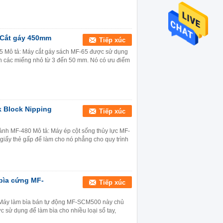
 Cắt gáy 450mm
Tiếp xúc
65 Mô tả: Máy cắt gáy sách MF-65 được sử dụng
ành các miếng nhỏ từ 3 đến 50 mm. Nó có ưu điểm
 Block Nipping
Tiếp xúc
 ảnh MF-480 Mô tả: Máy ép cột sống thủy lực MF-
giấy thẻ gấp để làm cho nó phẳng cho quy trình
bìa cứng MF-
Tiếp xúc
Máy làm bìa bán tự động MF-SCM500 này chủ
 sử dụng để làm bìa cho nhiều loại sổ tay,