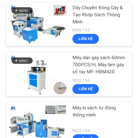
Dây Chuyền Đóng Gáy &
Tạo Khớp Sách Thông
Minh
MOQ:1 bộ
LIÊN HỆ
Máy dán gáy sách 60mm
700PCS/H, Máy làm gáy
sổ tay MF-HBM420
MOQ:1 bộ
LIÊN HỆ
Máy in sách tự động
thông minh
MOQ:1 bộ