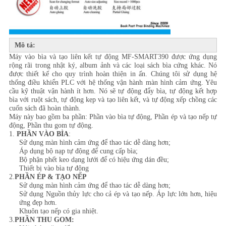
WEB
CHÍNH
Mô tả:
SÁCH
Máy vào bìa và tạo liên kết tự động MF-SMART390 được ứng dụng
rộng rãi trong nhật ký, album ảnh và các loại sách bìa cứng khác. Nó
BẢO
được thiết kế cho quy trình hoàn thiện in ấn. Chúng tôi sử dụng hệ
thống điều khiển PLC với hệ thống vận hành màn hình cảm ứng. Yêu
MẬT
cầu kỹ thuật vận hành ít hơn. Nó sẽ tự động đẩy bìa, tự động kết hợp
bìa với ruột sách, tự động kẹp và tạo liên kết, và tự động xếp chồng các
cuốn sách đã hoàn thành.
Máy này bao gồm ba phần: Phần vào bìa tự động, Phần ép và tạo nếp tự
động, Phần thu gom tự động.
1.
PHẦN VÀO BÌA
:
Sử dụng màn hình cảm ứng để thao tác dễ dàng hơn;
Áp dụng bộ nạp tự động để cung cấp bìa;
Bộ phận phết keo dạng lưới để có hiệu ứng dán đều;
Thiết bị vào bìa tự động
2.
PHẦN ÉP & TẠO NẾP
Sử dụng màn hình cảm ứng để thao tác dễ dàng hơn;
Sử dụng Nguồn thủy lực cho cả ép và tạo nếp. Áp lực lớn hơn, hiệu
ứng đẹp hơn.
Khuôn tạo nếp có gia nhiệt.
3.
PHẦN THU GOM: