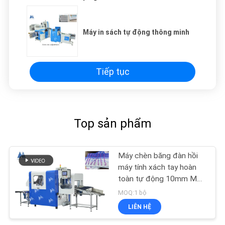
Máy in sách tự động thông minh
Tiếp tục
Top sản phẩm
Máy chèn băng đàn hồi
máy tính xách tay hoàn
toàn tự động 10mm MF-
FEM450
MOQ:1 bộ
LIÊN HỆ