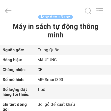
-
2026
DONGGUAN
MAUFUNG
MACHINERY
Máy đeo sổ tay
CO.,LTD.
All
Rights
Máy in sách tự động thông
TRANG
Reserved.
minh
CHỦ
CÁC
Nguồn gốc:
Trung Quốc
SẢN
Hàng hiệu:
MAUFUNG
PHẨM
Chứng nhận:
CE
Số mô hình:
MF-Smart390
VỀ
Số lượng đặt
1 bộ
CHÚNG
hàng tối thiểu:
TÔI
chi tiết đóng
Gói gỗ để xuất khẩu
gói: