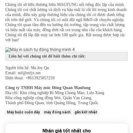
Chúng tôi sở hữu thương hiệu MAUFUNG nổi tiếng độc lập của mình.
Chúng tôi coi chất lượng và dịch vụ hậu mãi là cốt lõi trong kinh doanh
của mình, điều này giúp thương hiệu của chúng tôi có được danh tiếng
tốt trên thế giới. Và chúng tôi có một đội ngũ R&D rất chuyên nghiệp.
Chúng tôi quan tâm đến xu hướng thị trường, tập trung vào chất lượng
và hiệu suất của máy, đồng thời rất coi trọng nhu cầu của khách hàng.
Chúng tôi đã lắp đặt máy tại hơn 100 quốc gia. Rất mong được hợp tác
với bạn!
Liên hệ với chúng tôi để biết thêm chi tiết:
Người liên hệ: Ms.Joy Qu
Email: mf@mfjx.net
Điện thoại: +8613925857259
Công ty TNHH Máy móc Đông Quan Maufung
Địa chỉ: Khu công nghiệp Ri Ming Chang Mao, Lưu Xung
Khu công nghiệp cộng đồng Wei, Quận Vạn Giang,
Thành phố Đông Quan, tỉnh Quảng Đông, Trung Quốc
Máy buộc cuộn dây
máy đóng sách
gắn kết nhiệt
Nhận giá tốt nhất cho