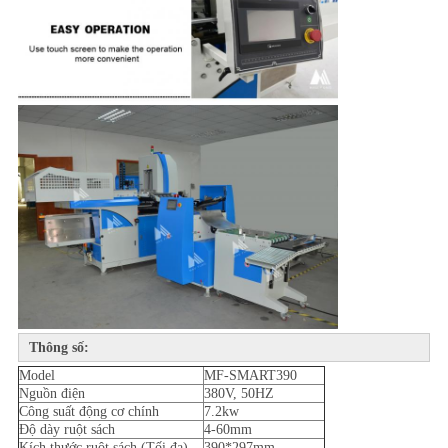
Thông số:
Model
MF-SMART390
Nguồn điện
380V, 50HZ
Công suất động cơ chính
7.2kw
Độ dày ruột sách
4-60mm
Kích thước ruột sách (Tối đa)
390*297mm