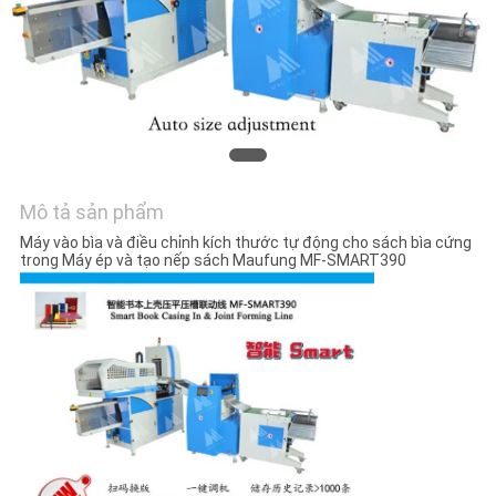
VỚI
CHÚNG
TÔI
TIN
TỨC
Mô tả sản phẩm
Máy vào bìa và điều chỉnh kích thước tự động cho sách bìa cứng
CÁC
trong Máy ép và tạo nếp sách Maufung MF-SMART390
VỤ
ÁN
SƠ
ĐỒ
TRANG