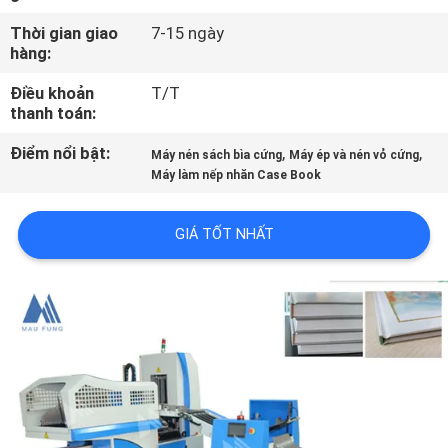
CHUYẾN
Thời gian giao
7-15 ngày
THAM
hàng:
QUAN
Điều khoản
T/T
thanh toán:
NHÀ
MÁY
Điểm nổi bật:
,
,
Máy nén sách bìa cứng
Máy ép và nén vỏ cứng
Máy làm nếp nhăn Case Book
KIỂM
GIÁ TỐT NHẤT
SOÁT
CHẤT
LƯỢNG
LIÊN
HỆ