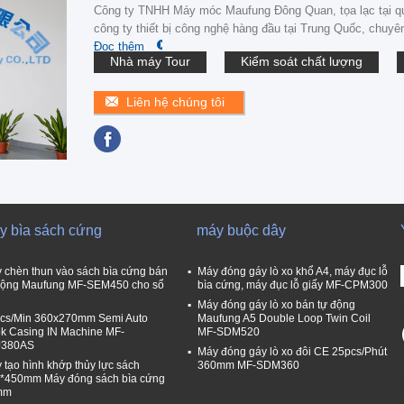
Công ty TNHH Máy móc Maufung Đông Quan, tọa lạc tại qu
công ty thiết bị công nghệ hàng đầu tại Trung Quốc, chuyên
Đọc thêm
Nhà máy Tour
Kiểm soát chất lượng
Liên hệ chúng tôi
y bìa sách cứng
máy buộc dây
 chèn thun vào sách bìa cứng bán
Máy đóng gáy lò xo khổ A4, máy đục lỗ
động Maufung MF-SEM450 cho sổ
bìa cứng, máy đục lỗ giấy MF-CPM300
Máy đóng gáy lò xo bán tự động
cs/Min 360x270mm Semi Auto
Maufung A5 Double Loop Twin Coil
k Casing IN Machine MF-
MF-SDM520
J380AS
Máy đóng gáy lò xo đôi CE 25pcs/Phút
 tạo hình khớp thủy lực sách
360mm MF-SDM360
*450mm Máy đóng sách bìa cứng
mm