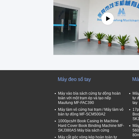
Máy đeo sổ tay
Má
Máy vào bìa sách cứng tự động hoàn
Máy
toàn với một trạm ép và tạo nếp
tự 
Maufung MF-FAC390
tay
Máy làm vỏ cứng hai trạm / Máy làm vỏ
17p
bán tự động MF-SCM500A2
Boo
SK
1000pcs/H Book Casing In Machine
Hard Cover Book Binding Machine MF-
Máy
SKJ380AS Máy bìa sách cứng
560
80
Máy cắt góc vòng kép hoàn toàn tự