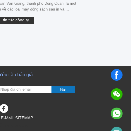
ận Vạn Giang, thành phố Đông Quan, là một
 về các loại máy đóng sách sau in và ...
tin tức công ty
Yêu cầu báo giá
Gửi
sgs
E-Mail
SITEMAP
|
Trang di động