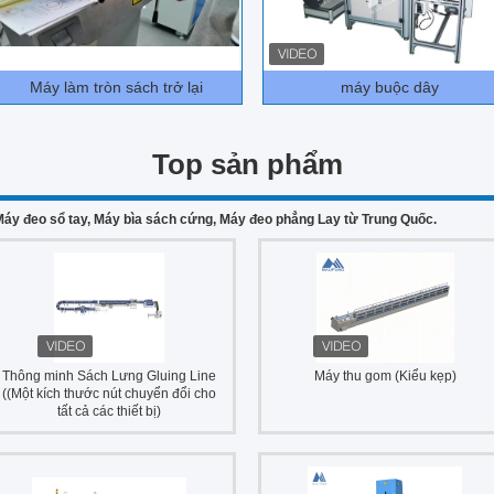
Máy làm tròn sách trở lại
máy buộc dây
Top sản phẩm
 Máy đeo sổ tay, Máy bìa sách cứng, Máy đeo phẳng Lay từ Trung Quốc.
Thông minh Sách Lưng Gluing Line
Máy thu gom (Kiểu kẹp)
((Một kích thước nút chuyển đổi cho
tất cả các thiết bị)