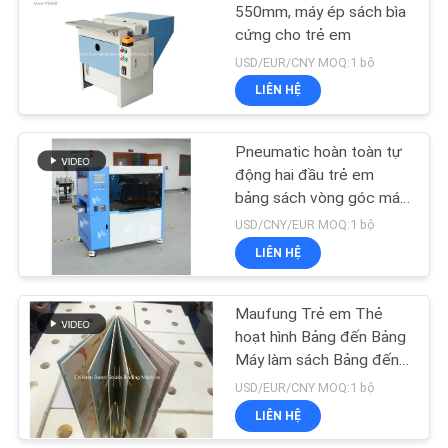
550mm, máy ép sách bìa
WEB
cứng cho trẻ em
27
USD/EUR/CNY MOQ:1 bộ
CHÍNH
LIÊN HỆ
máy buộc dây
SÁCH
BẢO
Pneumatic hoàn toàn tự
động hai đầu trẻ em
MẬT
bảng sách vòng góc máy
cắt chết MF-ACM380
USD/CNY/EUR MOQ:1 bộ
LIÊN HỆ
8
Maufung Trẻ em Thẻ
máy khâu sách
hoạt hình Bảng đến Bảng
Máy làm sách Bảng đến
Bảng Máy dán sách MF-
USD/EUR/CNY MOQ:1 bộ
PF400
LIÊN HỆ