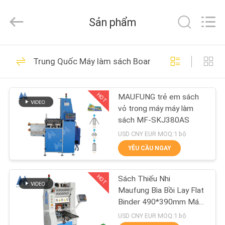
-
2026
DONGGUAN
Sản phẩm
MAUFUNG
MACHINERY
CO.,LTD.
All
Rights
TRANG
86
Reserved.
Trung Quốc Máy làm sách Board Book
CHỦ
Máy đeo sổ tay
HOT
MAUFUNG trẻ em sách
CÁC
vỏ trong máy máy làm
SẢN
sách MF-SKJ380AS
PHẨM
USD CNY EUR MOQ:1 bộ
YÊU CẦU NGAY
50
VỀ
HOT
Sách Thiếu Nhi
CHÚNG
Máy bìa sách cứng
Maufung Bìa Bồi Lay Flat
TÔI
Binder 490*390mm Máy
MF-PF500
USD CNY EUR MOQ:1 bộ