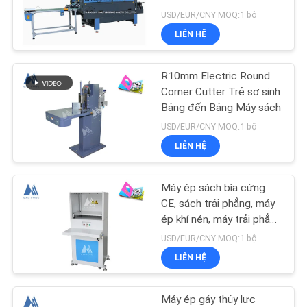
VỚI
USD/EUR/CNY MOQ:1 bộ
CHÚNG
LIÊN HỆ
TÔI
4
Máy đóng sách bìa
R10mm Electric Round
TIN
Corner Cutter Trẻ sơ sinh
mềm
Bảng đến Bảng Máy sách
TỨC
USD/EUR/CNY MOQ:1 bộ
LIÊN HỆ
CÁC
VỤ
Máy ép sách bìa cứng
25
ÁN
CE, sách trải phẳng, máy
Máy làm tròn sách
ép khí nén, máy trải phẳng
MF-PM500
USD/EUR/CNY MOQ:1 bộ
trở lại
SƠ
LIÊN HỆ
ĐỒ
TRANG
Máy ép gáy thủy lực