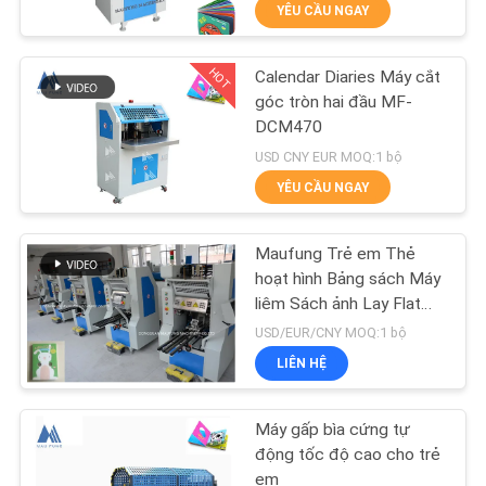
YÊU CẦU NGAY
CHUYẾN
THAM
HOT
Calendar Diaries Máy cắt
QUAN
17
góc tròn hai đầu MF-
NHÀ
DCM470
Máy đeo phẳng Lay
USD CNY EUR MOQ:1 bộ
MÁY
YÊU CẦU NGAY
KIỂM
Maufung Trẻ em Thẻ
SOÁT
hoạt hình Bảng sách Máy
liêm Sách ảnh Lay Flat
CHẤT
14
Binder MF-PF500
USD/EUR/CNY MOQ:1 bộ
LƯỢNG
Máy làm sách Board
LIÊN HỆ
Book
LIÊN
Máy gấp bìa cứng tự
HỆ
động tốc độ cao cho trẻ
em