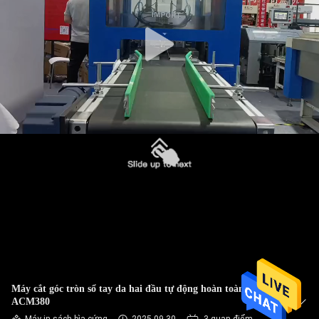
CHUYẾN
THAM
QUAN
NHÀ
MÁY
KIỂM
SOÁT
CHẤT
LƯỢNG
LIÊN
Máy cắt góc tròn sổ tay da hai đầu tự động hoàn toàn MF-
HỆ
ACM380