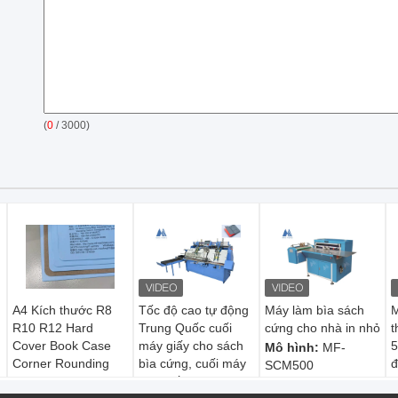
(
0
/ 3000)
A4 Kích thước R8
Tốc độ cao tự động
Máy làm bìa sách
M
R10 R12 Hard
Trung Quốc cuối
cứng cho nhà in nhỏ
t
n
Cover Book Case
máy giấy cho sách
Mô hình:
MF-
Corner Rounding
bìa cứng, cuối máy
đ
SCM500
Machine MF-203
dán giấy MF-
Tốc độ:
100-150