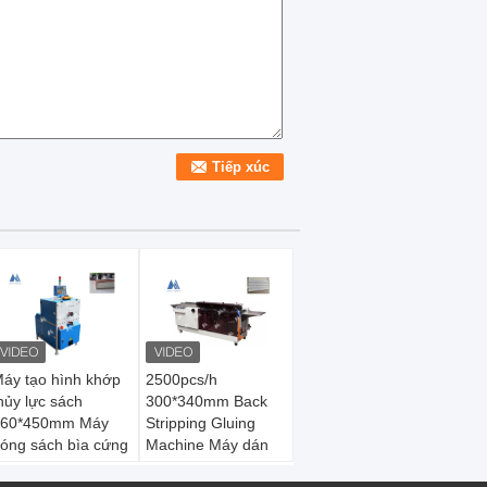
áy tạo hình khớp
2500pcs/h
hủy lực sách
300*340mm Back
560*450mm Máy
Stripping Gluing
óng sách bìa cứng
Machine Máy dán
80mm
sách Máy binder