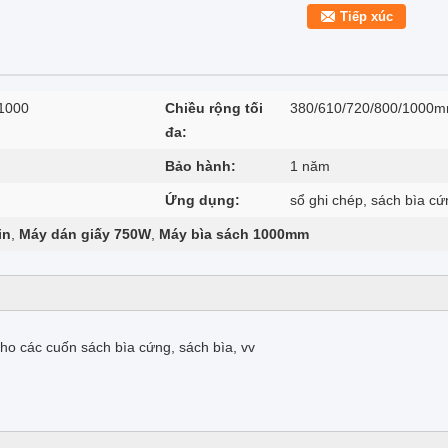
Tiếp xúc
1000
Chiều rộng tối
380/610/720/800/1000
đa:
Bảo hành:
1 năm
Ứng dụng:
sổ ghi chép, sách bìa cứn
in
,
Máy dán giấy 750W
,
Máy bìa sách 1000mm
ho các cuốn sách bìa cứng, sách bìa, vv