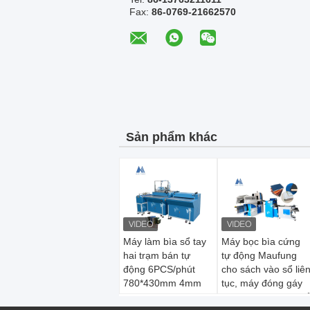
Fax:
86-0769-21662570
Sản phẩm khác
Máy làm bìa sổ tay
Máy bọc bìa cứng
hai trạm bán tự
tự động Maufung
động 6PCS/phút
cho sách vào sổ liê
780*430mm 4mm
tục, máy đóng gáy
MF-SCM500A2
sách dày 60mm khổ