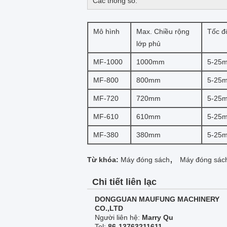
Các thông số:
Mô hình
Max. Chiều rộng
Tốc đ
lớp phủ
MF-1000
1000mm
5-25m
MF-800
800mm
5-25m
MF-720
720mm
5-25m
MF-610
610mm
5-25m
MF-380
380mm
5-25m
,
Từ khóa:
Máy đóng sách
Máy đóng sác
Chi tiết liên lạc
DONGGUAN MAUFUNG MACHINERY
CO.,LTD
Người liên hệ:
Marry Qu
Tel:
86-13763211611