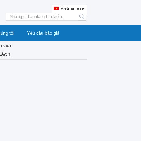
Vietnamese
search
húng tôi
Yêu cầu báo giá
n sách
sách